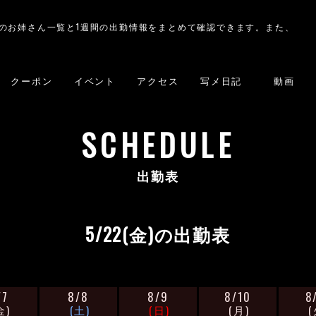
のお姉さん一覧と1週間の出勤情報をまとめて確認できます。また、
クーポン
イベント
アクセス
写メ日記
動画
SCHEDULE
出勤表
5/22(金)の出勤表
/7
8/8
8/9
8/10
8
金)
(土)
(日)
(月)
(