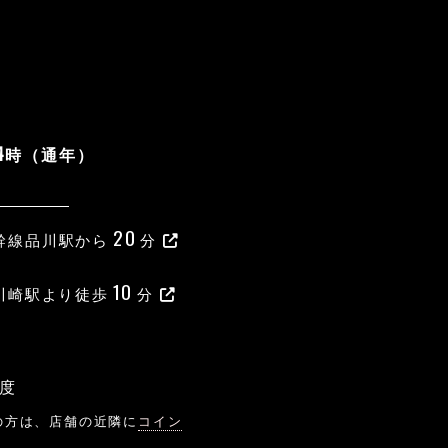
24時（通年）
20
幹線品川駅から
分
10
R川崎駅より徒歩
分
度
の方は、店舗の近隣に
コイン
。