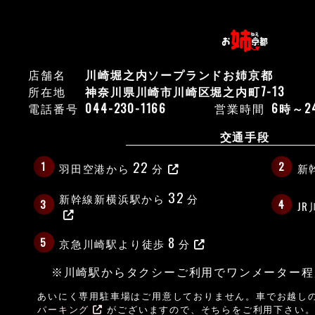
店舗名
川崎堀之内ソープランドお姉京都
所在地
神奈川県川崎市川崎区堀之内町7-13
電話番号
044-230-1166
営業時間
6時～
交通手段
22
1
2
羽田空港から
分
新
32
新幹線新横浜駅から
分
3
4
J
8
5
京急川崎駅より徒歩
分
※川崎駅からタクシーご利用でワンメーター程
あいにく専用駐車場はご用意しておりません。車でお越し
パーキング
がございますので、そちらをご利用下さい