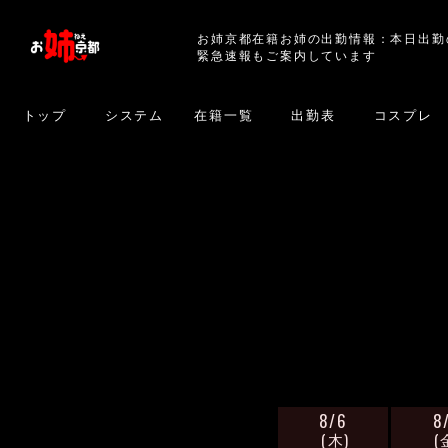
お姉京都在籍お姉の出勤情報：本日出勤
緊急速報もご案内しています
トップ
システム
在籍一覧
出勤表
コスプレ
8/6
8
(木)
(