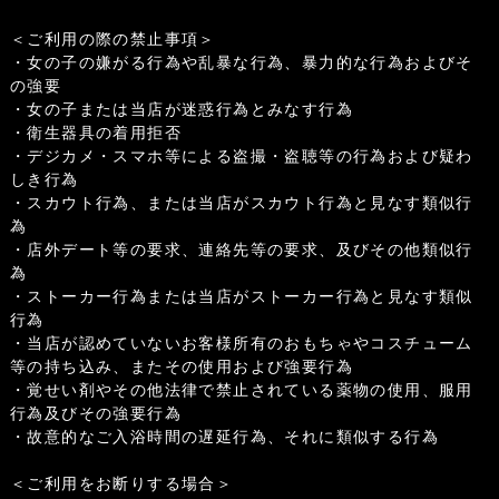
＜ご利用の際の禁止事項＞
・女の子の嫌がる行為や乱暴な行為、暴力的な行為およびそ
の強要
・女の子または当店が迷惑行為とみなす行為
・衛生器具の着用拒否
・デジカメ・スマホ等による盗撮・盗聴等の行為および疑わ
しき行為
・スカウト行為、または当店がスカウト行為と見なす類似行
為
・店外デート等の要求、連絡先等の要求、及びその他類似行
為
・ストーカー行為または当店がストーカー行為と見なす類似
行為
・当店が認めていないお客様所有のおもちゃやコスチューム
等の持ち込み、またその使用および強要行為
・覚せい剤やその他法律で禁止されている薬物の使用、服用
行為及びその強要行為
・故意的なご入浴時間の遅延行為、それに類似する行為
＜ご利用をお断りする場合＞