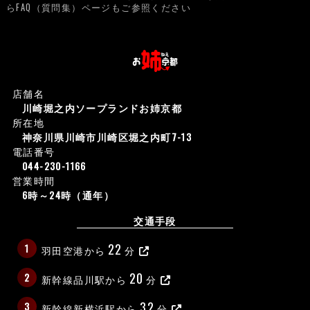
らFAQ（質問集）ページもご参照ください
店舗名
川崎堀之内ソープランドお姉京都
所在地
神奈川県川崎市川崎区堀之内町7-13
電話番号
044-230-1166
営業時間
6時～24時（通年）
交通手段
22
1
羽田空港から
分
20
2
新幹線品川駅から
分
32
3
新幹線新横浜駅から
分